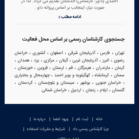
احمدی (داور- کارشناس) خدمتتان تقدیم می گردد. لذا در
صورت نیاز، اینجانب بر اساس پروانه داو..
ادامه مطلب
جستجوی کارشناسان رسمی بر اساس محل فعالیت
،
،
،
،
،
تهران
فارس
آذربایجان شرقی
اصفهان
کشوری
خراسان
،
،
،
،
،
،
،
رضوی
البرز
آذربایجان غربی
گیلان
مرکزی
یزد
همدان
،
،
،
،
،
،
،
کرمان
مازندران
هرمزگان
قم
لرستان
قزوین
خوزستان
،
،
،
سمنان
کرمانشاه
کهگیلویه و بویر احمد
چهارمحال و بختیاری
،
،
،
،
،
خراسان جنوبی
بوشهر
سیستان و بلوچستان
کردستان
،
،
،
،
گلستان
ایلام
زنجان
اردبیل
خراسان شمالی
خانه
ثبت نام
ورود اعضا
درباره ما
چرا کارشناس رسمی داد
شرایط و مقررات استفاده