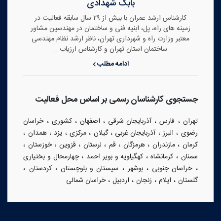
بابک شهدادی
کارشناس ارشد عمران با بیش از ۲۹ سال سابقه فعالیت در
زمینه های راه، پل، ابنیه فنی و ساختمان در مهندسین مشاور
معتبر وزارت راه و شهرداری تهران، ناظر ارشد نظام مهندسی
ساختمان استان تهران و کارشناس ارزیاب ..
ادامه مطلب
جستجوی کارشناسان رسمی بر اساس محل فعالیت
،
،
،
،
،
تهران
فارس
آذربایجان شرقی
اصفهان
کشوری
خراسان
،
،
،
،
،
،
،
رضوی
البرز
آذربایجان غربی
گیلان
مرکزی
یزد
همدان
،
،
،
،
،
،
،
کرمان
مازندران
هرمزگان
قم
لرستان
قزوین
خوزستان
،
،
،
سمنان
کرمانشاه
کهگیلویه و بویر احمد
چهارمحال و بختیاری
،
،
،
،
،
خراسان جنوبی
بوشهر
سیستان و بلوچستان
کردستان
،
،
،
،
گلستان
ایلام
زنجان
اردبیل
خراسان شمالی