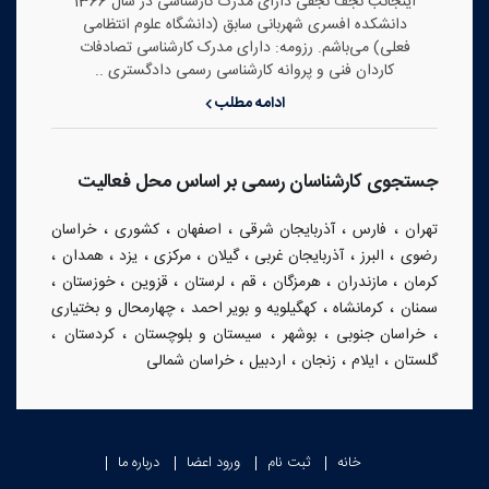
اینجانب نجف نجفی دارای مدرک کارشناسی در سال 1366
دانشکده افسری شهربانی سابق (دانشگاه علوم انتظامی
فعلی) می‌باشم. رزومه: دارای مدرک کارشناسی تصادفات
کاردان فنی و پروانه کارشناسی رسمی دادگستری ..
ادامه مطلب
جستجوی کارشناسان رسمی بر اساس محل فعالیت
،
،
،
،
،
تهران
فارس
آذربایجان شرقی
اصفهان
کشوری
خراسان
،
،
،
،
،
،
،
رضوی
البرز
آذربایجان غربی
گیلان
مرکزی
یزد
همدان
،
،
،
،
،
،
،
کرمان
مازندران
هرمزگان
قم
لرستان
قزوین
خوزستان
،
،
،
سمنان
کرمانشاه
کهگیلویه و بویر احمد
چهارمحال و بختیاری
،
،
،
،
،
خراسان جنوبی
بوشهر
سیستان و بلوچستان
کردستان
،
،
،
،
گلستان
ایلام
زنجان
اردبیل
خراسان شمالی
خانه
ثبت نام
ورود اعضا
درباره ما