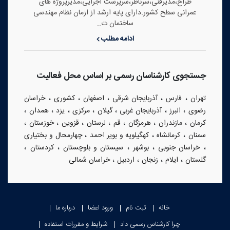
طراح،مدیرفنی،سرناظر،سرپرست اجرایی،مدیرپروژه های
عمرانی سطح کشور.دارای پایه ارشد از ازمان نظام مهندسی
ساختمان ت..
ادامه مطلب
جستجوی کارشناسان رسمی بر اساس محل فعالیت
،
،
،
،
،
تهران
فارس
آذربایجان شرقی
اصفهان
کشوری
خراسان
،
،
،
،
،
،
،
رضوی
البرز
آذربایجان غربی
گیلان
مرکزی
یزد
همدان
،
،
،
،
،
،
،
کرمان
مازندران
هرمزگان
قم
لرستان
قزوین
خوزستان
،
،
،
سمنان
کرمانشاه
کهگیلویه و بویر احمد
چهارمحال و بختیاری
،
،
،
،
،
خراسان جنوبی
بوشهر
سیستان و بلوچستان
کردستان
،
،
،
،
گلستان
ایلام
زنجان
اردبیل
خراسان شمالی
خانه
ثبت نام
ورود اعضا
درباره ما
چرا کارشناس رسمی داد
شرایط و مقررات استفاده