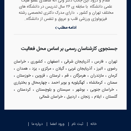
سلام و درود این جانب دکتر ولی اله شاهدی عضو هیات
علمی دانشگاه با سابقه ی ۲۶ سال تدریس در دانشگاه های
مختلف تهران و کشور ، دارای مدرک دکتری تخصصی رشته
فیزیولوژی ورزشی قلب و عروق و تنفس از دانشگاه..
ادامه مطلب
جستجوی کارشناسان رسمی بر اساس محل فعالیت
،
،
،
،
،
تهران
فارس
آذربایجان شرقی
اصفهان
کشوری
خراسان
،
،
،
،
،
،
،
رضوی
البرز
آذربایجان غربی
گیلان
مرکزی
یزد
همدان
،
،
،
،
،
،
،
کرمان
مازندران
هرمزگان
قم
لرستان
قزوین
خوزستان
،
،
،
سمنان
کرمانشاه
کهگیلویه و بویر احمد
چهارمحال و بختیاری
،
،
،
،
،
خراسان جنوبی
بوشهر
سیستان و بلوچستان
کردستان
،
،
،
،
گلستان
ایلام
زنجان
اردبیل
خراسان شمالی
خانه
ثبت نام
ورود اعضا
درباره ما