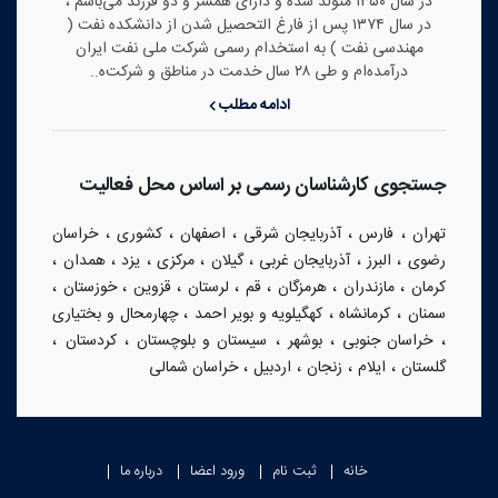
در سال ۱۳۵۰ متولد شده و دارای همسر و دو فرزند می‌باشم ،
در سال ۱۳۷۴ پس از فارغ التحصیل شدن از دانشکده نفت (
مهندسی نفت ) به استخدام رسمی شرکت ملی نفت ایران
درآمده‌ام و طی ۲۸ سال خدمت در مناطق و شرکت‌ه..
ادامه مطلب
جستجوی کارشناسان رسمی بر اساس محل فعالیت
،
،
،
،
،
تهران
فارس
آذربایجان شرقی
اصفهان
کشوری
خراسان
،
،
،
،
،
،
،
رضوی
البرز
آذربایجان غربی
گیلان
مرکزی
یزد
همدان
،
،
،
،
،
،
،
کرمان
مازندران
هرمزگان
قم
لرستان
قزوین
خوزستان
،
،
،
سمنان
کرمانشاه
کهگیلویه و بویر احمد
چهارمحال و بختیاری
،
،
،
،
،
خراسان جنوبی
بوشهر
سیستان و بلوچستان
کردستان
،
،
،
،
گلستان
ایلام
زنجان
اردبیل
خراسان شمالی
خانه
ثبت نام
ورود اعضا
درباره ما