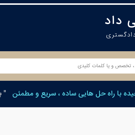
 داد
دادگستری
ه با راه حل هایی ساده ، سریع و مطمئن
" 