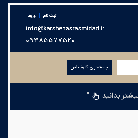
|
ثبت نام
ورود
info@karshenasrasmidad.ir
09385577520
جستجوی کارشناس
بیشتر بدانید
"