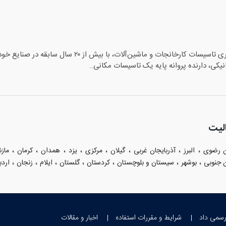
کارشناس رسمی دادگستری تاسیسات کارخانجات و م
یکی، دارنده پروانه پایه یک تاسیسات مکانی..
لیت
،
،
،
،
،
،
،
،
ن رضوی
البرز
آذربایجان غربی
گیلان
مرکزی
یزد
همدان
کرمان
مازن
،
،
،
،
،
،
،
 جنوبی
بوشهر
سیستان و بلوچستان
کردستان
گلستان
ایلام
زنجان
اردب
رسمی داد
شرایط و مقررات استفاده
اخبار و مقالات