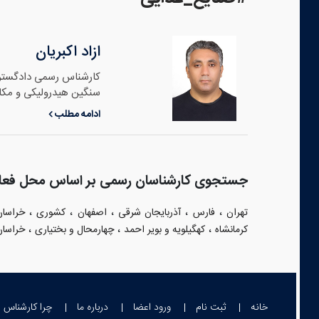
ازاد اکبریان
سنگین هیدرولیکی و مکان
ادامه مطلب
جستجوی کارشناسان رسمی بر اساس محل فعا
،
،
،
،
،
تهران
فارس
آذربایجان شرقی
اصفهان
کشوری
خراسا
،
،
،
کرمانشاه
کهگیلویه و بویر احمد
چهارمحال و بختیاری
خراسان
خانه
ثبت نام
ورود اعضا
درباره ما
چرا کارشناس 