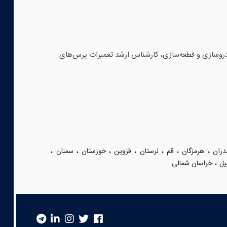
اشین‌آلات، با بیش از ۲۰ سال سابقه در صنایع خودروسازی و قطعه‌سازی، کارشناس ارشد تعمیرات پرس‌های
،
،
،
،
،
،
،
دران
هرمزگان
قم
لرستان
قزوین
خوزستان
سمنان
،
یل
خراسان شمالی