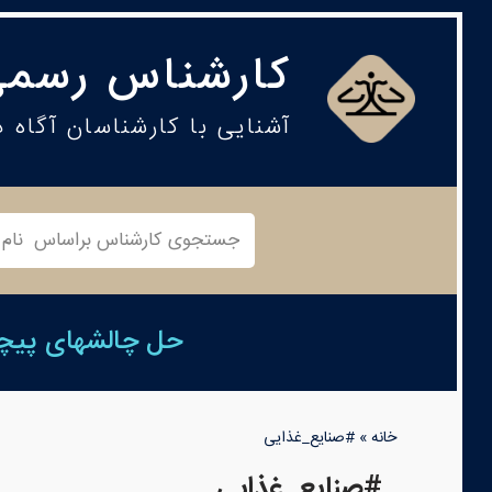
کارشناس رسمی
آشنایی با کارشناسان آگاه 
حل چالشهای پیچید
خانه
»
#صنایع_غذایی
#صنایع_غذایی