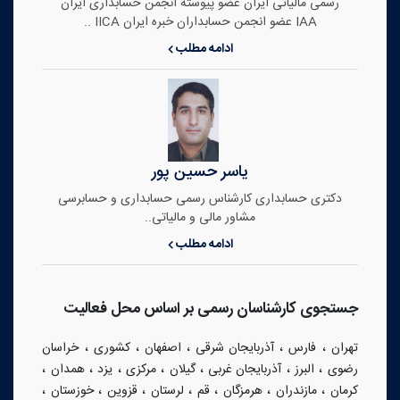
رسمی مالیاتی ایران عضو پیوسته انجمن حسابداری ایران
IAA عضو انجمن حسابداران خبره ایران IICA ..
ادامه مطلب
یاسر حسین پور
دکتری حسابداری کارشناس رسمی حسابداری و حسابرسی
مشاور مالی و مالیاتی..
ادامه مطلب
جستجوی کارشناسان رسمی بر اساس محل فعالیت
،
،
،
،
،
تهران
فارس
آذربایجان شرقی
اصفهان
کشوری
خراسان
،
،
،
،
،
،
،
رضوی
البرز
آذربایجان غربی
گیلان
مرکزی
یزد
همدان
،
،
،
،
،
،
،
کرمان
مازندران
هرمزگان
قم
لرستان
قزوین
خوزستان