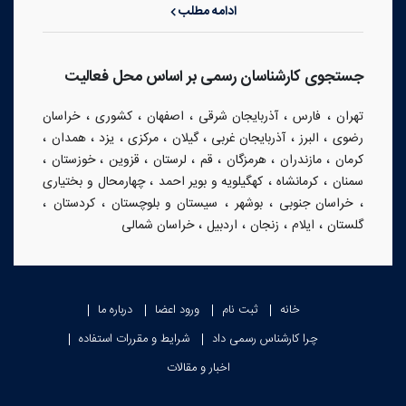
ادامه مطلب
جستجوی کارشناسان رسمی بر اساس محل فعالیت
،
،
،
،
،
تهران
فارس
آذربایجان شرقی
اصفهان
کشوری
خراسان
،
،
،
،
،
،
،
رضوی
البرز
آذربایجان غربی
گیلان
مرکزی
یزد
همدان
،
،
،
،
،
،
،
کرمان
مازندران
هرمزگان
قم
لرستان
قزوین
خوزستان
،
،
،
سمنان
کرمانشاه
کهگیلویه و بویر احمد
چهارمحال و بختیاری
،
،
،
،
،
خراسان جنوبی
بوشهر
سیستان و بلوچستان
کردستان
،
،
،
،
گلستان
ایلام
زنجان
اردبیل
خراسان شمالی
خانه
ثبت نام
ورود اعضا
درباره ما
چرا کارشناس رسمی داد
شرایط و مقررات استفاده
اخبار و مقالات