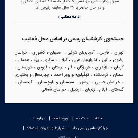
شیراز وکارشناسی مهندسی خاک از دانشگاه صنعتی اصفهان
و در حال حاضر با ۳۰ سال سابقه رئیس اد..
ادامه مطلب
جستجوی کارشناسان رسمی بر اساس محل فعالیت
،
،
،
،
،
تهران
فارس
آذربایجان شرقی
اصفهان
کشوری
خراسان
،
،
،
،
،
،
،
رضوی
البرز
آذربایجان غربی
گیلان
مرکزی
یزد
همدان
،
،
،
،
،
،
،
کرمان
مازندران
هرمزگان
قم
لرستان
قزوین
خوزستان
،
،
،
سمنان
کرمانشاه
کهگیلویه و بویر احمد
چهارمحال و بختیاری
،
،
،
،
،
خراسان جنوبی
بوشهر
سیستان و بلوچستان
کردستان
،
،
،
،
گلستان
ایلام
زنجان
اردبیل
خراسان شمالی
خانه
ثبت نام
ورود اعضا
درباره ما
چرا کارشناس رسمی داد
شرایط و مقررات استفاده