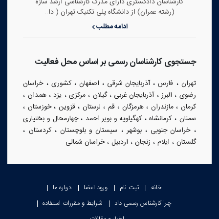
کارشناسان دادگستری دارای مدرک کارشناسی ارشد سازه
(رشته عمران) از دانشگاه پلی تکنیک تهران ( دا..
ادامه مطلب
جستجوی کارشناسان رسمی بر اساس محل فعالیت
،
،
،
،
،
تهران
فارس
آذربایجان شرقی
اصفهان
کشوری
خراسان
،
،
،
،
،
،
،
رضوی
البرز
آذربایجان غربی
گیلان
مرکزی
یزد
همدان
،
،
،
،
،
،
،
کرمان
مازندران
هرمزگان
قم
لرستان
قزوین
خوزستان
،
،
،
سمنان
کرمانشاه
کهگیلویه و بویر احمد
چهارمحال و بختیاری
،
،
،
،
،
خراسان جنوبی
بوشهر
سیستان و بلوچستان
کردستان
،
،
،
،
گلستان
ایلام
زنجان
اردبیل
خراسان شمالی
خانه
ثبت نام
ورود اعضا
درباره ما
چرا کارشناس رسمی داد
شرایط و مقررات استفاده