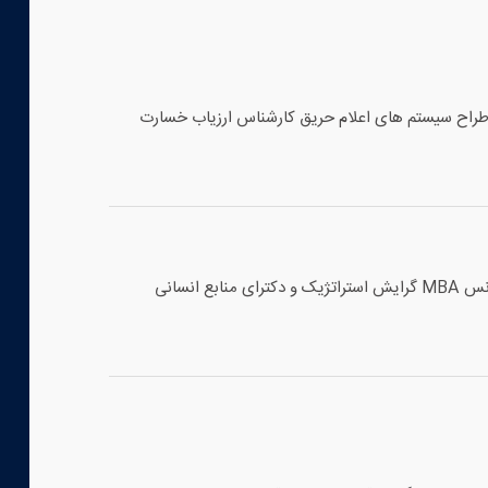
اح سیستم های اعلام حریق کارشناس ارزیاب خسارت
دکتر حسین علامه لیسانس مهندسی برق - قدرت دانشگاه صنعتی خواجه نصیر طوسی تهران فوق لیسانس MBA گرایش استراتژیک و دکترای منابع انسانی