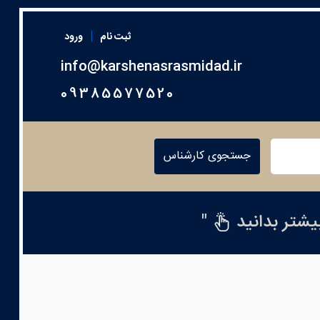
|
ثبت نام
ورود
info@karshenasrasmidad.ir
09385577520
جستجوی کارشناس
بیشتر بدانید
"