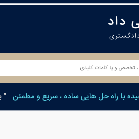
 داد
دادگستری
ه با راه حل هایی ساده ، سریع و مطمئن
" 