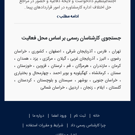
اجتماعیتنظیم دادخواست و لایحه دفاعیه و حضور در مراجع
حل اختلاف اداره کارمشاوره در امور قراردادهای پیما..
ادامه مطلب
جستجوی کارشناسان رسمی بر اساس محل فعالیت
،
،
،
،
،
تهران
فارس
آذربایجان شرقی
اصفهان
کشوری
خراسان
،
،
،
،
،
،
،
رضوی
البرز
آذربایجان غربی
گیلان
مرکزی
یزد
همدان
،
،
،
،
،
،
،
کرمان
مازندران
هرمزگان
قم
لرستان
قزوین
خوزستان
،
،
،
سمنان
کرمانشاه
کهگیلویه و بویر احمد
چهارمحال و بختیاری
،
،
،
،
،
خراسان جنوبی
بوشهر
سیستان و بلوچستان
کردستان
،
،
،
،
گلستان
ایلام
زنجان
اردبیل
خراسان شمالی
خانه
ثبت نام
ورود اعضا
درباره ما
چرا کارشناس رسمی داد
شرایط و مقررات استفاده