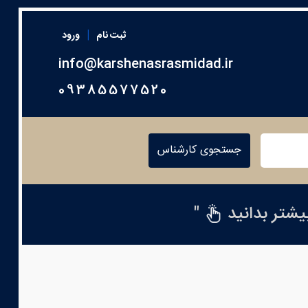
|
ثبت نام
ورود
info@karshenasrasmidad.ir
09385577520
جستجوی کارشناس
بیشتر بدانید
"