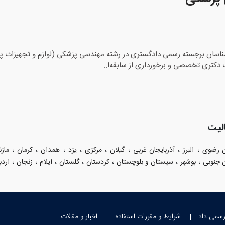
رشناسان برجسته رسمی دادگستری در رشته مهندسی پزشکی (لوازم و تجهیزات پز
 دکتری تخصصی و برخورداری از سابقه‌ا..
لیت
،
،
،
،
،
،
،
،
ن رضوی
البرز
آذربایجان غربی
گیلان
مرکزی
یزد
همدان
کرمان
مازن
،
،
،
،
،
،
،
 جنوبی
بوشهر
سیستان و بلوچستان
کردستان
گلستان
ایلام
زنجان
اردب
رسمی داد
شرایط و مقررات استفاده
اخبار و مقالات