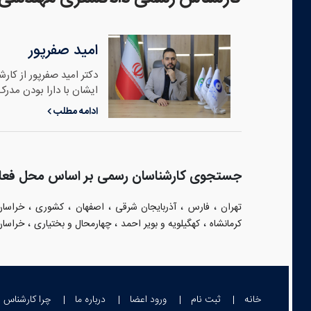
امید صفرپور
دکتر امید صفرپور از کا
ایشان با دارا بودن مدرک
ادامه مطلب
جستجوی کارشناسان رسمی بر اساس محل فعا
،
،
،
،
،
تهران
فارس
آذربایجان شرقی
اصفهان
کشوری
خراسا
،
،
،
کرمانشاه
کهگیلویه و بویر احمد
چهارمحال و بختیاری
خراسان
خانه
ثبت نام
ورود اعضا
درباره ما
چرا کارشناس 