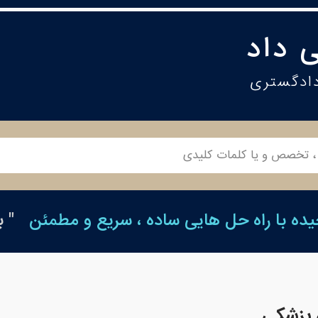
 داد
دادگستری
ه با راه حل هایی ساده ، سریع و مطمئن
" 
 پزشکی