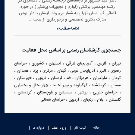
دکتر امید صفرپور از کارشناسان برجسته رسمی دادگستری در
رشته مهندسی پزشکی (لوازم و تجهیزات پزشکی) در حوزه
قضائی کل استان تهران به شمار می‌روند. ایشان با دارا بودن
مدرک دکتری تخصصی و برخورداری از سابقه‌ا..
ادامه مطلب
جستجوی کارشناسان رسمی بر اساس محل فعالیت
،
،
،
،
،
تهران
فارس
آذربایجان شرقی
اصفهان
کشوری
خراسان
،
،
،
،
،
،
،
رضوی
البرز
آذربایجان غربی
گیلان
مرکزی
یزد
همدان
،
،
،
،
،
،
،
کرمان
مازندران
هرمزگان
قم
لرستان
قزوین
خوزستان
،
،
،
سمنان
کرمانشاه
کهگیلویه و بویر احمد
چهارمحال و بختیاری
،
،
،
،
،
خراسان جنوبی
بوشهر
سیستان و بلوچستان
کردستان
،
،
،
،
گلستان
ایلام
زنجان
اردبیل
خراسان شمالی
خانه
ثبت نام
ورود اعضا
درباره ما