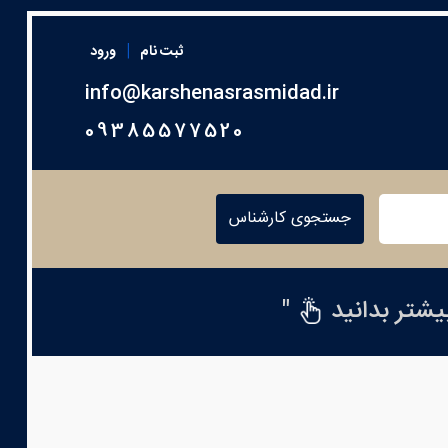
|
ثبت نام
ورود
info@karshenasrasmidad.ir
09385577520
جستجوی کارشناس
بیشتر بدانید
"