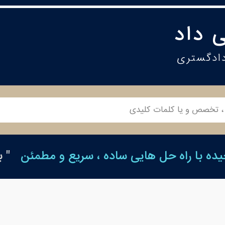
 داد
دادگستری
ه با راه حل هایی ساده ، سریع و مطمئن
" 