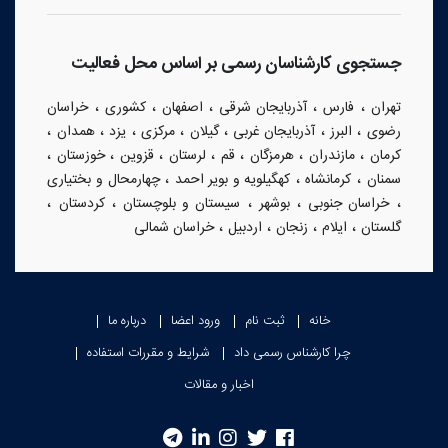
جستجوی کارشناسان رسمی بر اساس محل فعالیت
،
،
،
،
،
تهران
فارس
آذربایجان شرقی
اصفهان
کشوری
خراسان
،
،
،
،
،
،
،
رضوی
البرز
آذربایجان غربی
گیلان
مرکزی
یزد
همدان
،
،
،
،
،
،
،
کرمان
مازندران
هرمزگان
قم
لرستان
قزوین
خوزستان
،
،
،
سمنان
کرمانشاه
کهگیلویه و بویر احمد
چهارمحال و بختیاری
،
،
،
،
،
خراسان جنوبی
بوشهر
سیستان و بلوچستان
کردستان
،
،
،
،
گلستان
ایلام
زنجان
اردبیل
خراسان شمالی
خانه
ثبت نام
ورود اعضا
درباره ما
چرا کارشناس رسمی داد
شرایط و مقررات استفاده
اخبار و مقالات