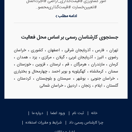
امور کشاورزی #قیمت‌گذاری_اراضی #اجرت‌المثل‌‌
#تعیین‌خسارت #قیمت‌گذاری‌محصو..
ادامه مطلب
جستجوی کارشناسان رسمی بر اساس محل فعالیت
،
،
،
،
،
تهران
فارس
آذربایجان شرقی
اصفهان
کشوری
خراسان
،
،
،
،
،
،
،
رضوی
البرز
آذربایجان غربی
گیلان
مرکزی
یزد
همدان
،
،
،
،
،
،
،
کرمان
مازندران
هرمزگان
قم
لرستان
قزوین
خوزستان
،
،
،
سمنان
کرمانشاه
کهگیلویه و بویر احمد
چهارمحال و بختیاری
،
،
،
،
،
خراسان جنوبی
بوشهر
سیستان و بلوچستان
کردستان
،
،
،
،
گلستان
ایلام
زنجان
اردبیل
خراسان شمالی
خانه
ثبت نام
ورود اعضا
درباره ما
چرا کارشناس رسمی داد
شرایط و مقررات استفاده