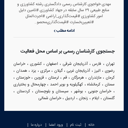
مهدی خواجوی کارشناس رسمی دادگستری رشته کشاورزی و
منابع طبیعی ۲۹ سال سابقه در جهاد کشاورزی #تامین دلیل
امور کشاورزی #قیمت‌گذاری_اراضی #اجرت‌المثل‌‌
#تعیین‌خسارت #قیمت‌گذاری‌محصو..
ادامه مطلب
جستجوی کارشناسان رسمی بر اساس محل فعالیت
،
،
،
،
،
تهران
فارس
آذربایجان شرقی
اصفهان
کشوری
خراسان
،
،
،
،
،
،
،
رضوی
البرز
آذربایجان غربی
گیلان
مرکزی
یزد
همدان
،
،
،
،
،
،
،
کرمان
مازندران
هرمزگان
قم
لرستان
قزوین
خوزستان
،
،
،
سمنان
کرمانشاه
کهگیلویه و بویر احمد
چهارمحال و بختیاری
،
،
،
،
،
خراسان جنوبی
بوشهر
سیستان و بلوچستان
کردستان
،
،
،
،
گلستان
ایلام
زنجان
اردبیل
خراسان شمالی
خانه
ثبت نام
ورود اعضا
درباره ما