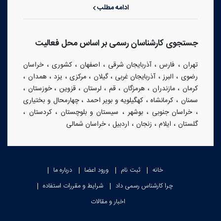
ادامه مطلب
جستجوی کارشناسان رسمی بر اساس محل فعالیت
،
،
،
،
،
تهران
فارس
آذربایجان شرقی
اصفهان
کشوری
خراسان
،
،
،
،
،
،
،
رضوی
البرز
آذربایجان غربی
گیلان
مرکزی
یزد
همدان
،
،
،
،
،
،
،
کرمان
مازندران
هرمزگان
قم
لرستان
قزوین
خوزستان
،
،
،
سمنان
کرمانشاه
کهگیلویه و بویر احمد
چهارمحال و بختیاری
،
،
،
،
،
خراسان جنوبی
بوشهر
سیستان و بلوچستان
کردستان
،
،
،
،
گلستان
ایلام
زنجان
اردبیل
خراسان شمالی
خانه
ثبت نام
ورود اعضا
درباره ما
چرا کارشناس رسمی داد
شرایط و مقررات استفاده
اخبار و مقالات