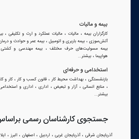
بیمه و مالیات
،
،
،
کارگزاران بیمه
مالیات
مالیات عملکرد و ارث و تکلیفی
بی
،
،
آتش‌سوزی
بیمه باربری و اتومبیل
بیمه عمر و حوادث و درمان
،
بیمه مسولیت‌های حرف مختلف
بیمه مهندسی و کشتی 
،
هواپیما
بیشتر...
استخدامی و حرفه‌ای
،
،
،
بازنشستگی
بهداشت محیط کار
قانون کسب و کار
کار و کار
،
،
،
،
منابع انسانی
آزار و تبعیض
اداری
اداری و استخدامی
بیشتر...
جستجوی کارشناسان رسمی براساس
،
،
،
،
،
آذربایجان شرقی
آذربایجان غربی
اردبیل
اصفهان
البرز
ایلا