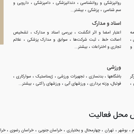
،
،
،
روانپزشکی و روانشناسی
دندانپزشکی
دامپزشکی
دارویی و
،
،
سم شناسی
پزشکی
بیشتر...
اسناد و مدارک
،
،
مه
اعتبار امضا و اثر انگشت
بررسی اسناد و مدارک
تشخیص
،
،
،
،
اصالت خط
ثبت شرکت‌ها
سوابق و مدارک پزشکی
علائم
،
و
تجاری و اختراعات
بیشتر...
ورزشی
،
،
،
،
،
گر
باشگاهها
بدنسازی
تجهیزات ورزشی
ژیمناستیک
سوارکاری
،
،
،
،
فوتبال، وزنه برداری
ورزشهای آبی
ورزشهای راکتی
بیشتر...
 محل فعالیت
،
،
،
،
،
،
م
بوشهر
تهران
چهارمحال و بختیاری
خراسان جنوبی
خراسان رضوی
خرا