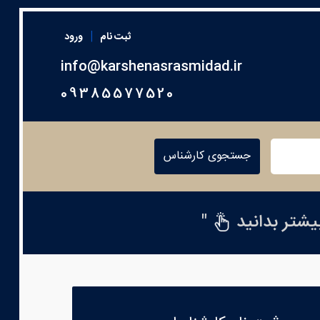
|
ثبت نام
ورود
info@karshenasrasmidad.ir
09385577520
جستجوی کارشناس
بیشتر بدانید
"