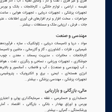
،
،
،
،
فلزی و غیر فلزی
نفت و گاز
وسایل نقلیه
آب
آثار هنری
،
،
،
،
نفیسه
اراضی
لوازم خانگی
کارخانجات
بانک و بورس
،
،
،
تجهیزات پزشکی
تجهیزات دریایی
تجهیزات هوایی
ساعت 
،
،
جواهرات
سخت افزار و نرم افزارهای فن آوری اطلاعات
عتی
،
،
،
جات
فرش
ارزیابی ملک و مستغلات
بیشتر...
مهندسی و صنعت
،
،
،
،
مواد
دریا و تاسیسات دریایی
ژئوتکنیک
سازه
فرآورده‌ه
،
،
،
،
شیمیایی
فلزات
کشاورزی
گاز و گازرسانی
ماشین و تاسیسا
،
،
،
،
،
کارخانجات
مخابرات
مدیریت پسماند
معدن
چوب
،
،
،
،
جوشکاری
تجهیزات ورزشی
نساجی و رنگرزی
نفت
هواف
،
،
،
آب (مهندسی و صنعت)
آب و فاضلاب
آسانسور و بالابرها
،
،
،
،
انرژی هسته‌ای
ایمنی
برق و الکترونیک
پتروشیمی
،
،
تجهیزات پزشکی
مهندسی پزشکی
بیشتر...
مالی، بازرگانی و بازاریابی
،
،
حسابداری و حسابرسی
نفقه
سرمایه‌گذاری پولی و اعتباری
،
،
،
،
،
بورس و اوراق بهادار
بانکی
بازرگانی
اقتصاد
آمار
،
،
ورشکستگی
گمرکی
بیشتر...