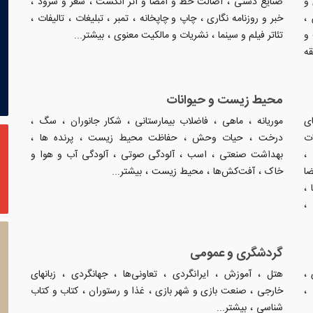
،
،
،
 و
صنایع دستی
اصالت خط و امضا و اثر انگشت
شعر و سرود
،
،
،
،
،
،
خبر و روزنامه نگاری
چاپ و چاپخانه
تمبر
تبلیغات
تالیفات
،
،
و
تئاتر فیلم و سینما
نشریات و مالکیت معنوی
بیشتر...
قه
محیط زیست و حیوانات
،
،
،
،
،
ای
موریانه
ماهی
فاضلاب بیمارستانی
شکار جانوران
سگ
،
،
،
،
ت
درخت
حیات وحش
حفاظت محیط زیست
پرنده ها
،
،
،
بهداشت صنعتی
اسب
آلودگی صوتی
آلودگی آب و هوا و
،
،
،
ضا
خاک
آفت‌کش‌ها
محیط زیست
بیشتر...
،
گردشگری و عمومی
،
،
،
،
،
،
هتل
آموزش
ایرانگردی
تعاونی‌ها
جهانگردی
زبانهای
،
،
،
خارجی
صنعت بازی و شهر بازی
غذا و رستوران
کتاب و کتاب
،
شناسی
بیشتر...