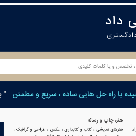
 داد
دادگستری
ه با راه حل هایی ساده ، سریع و مطمئن
" 
هنر، چاپ و رسانه
،
،
،
،
اد
هنرهای نمایشی
کتاب و کتابداری
عکس
طراحی و گرافیک