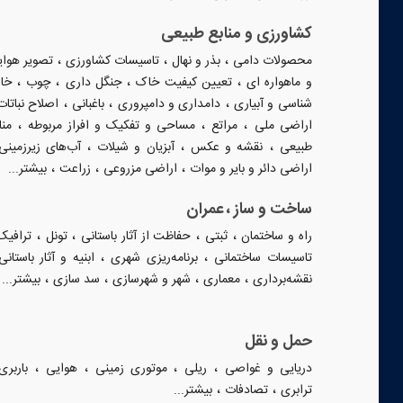
کشاورزی و منابع طبیعی
،
،
،
محصولات دامی
بذر و نهال
تاسیسات کشاورزی
تصویر هوا
،
،
،
،
و ماهواره ای
تعیین کیفیت خاک
جنگل داری
چوب
خا
،
،
،
شناسی و آبیاری
دامداری و دامپروری
باغبانی
اصلاح نباتات
،
،
،
اراضی ملی
مراتع
مساحی و تفکیک و افراز مربوطه
منا
،
،
،
طبیعی
نقشه و عکس
آبزیان و شیلات
آب‌های زیرزمینی
،
،
،
اراضی دائر و بایر و موات
اراضی مزروعی
زراعت
بیشتر...
ساخت و ساز ، عمران
،
،
،
،
راه و ساختمان
ثبتی
حفاظت از آثار باستانی
تونل
ترافیک
،
،
تاسیسات ساختمانی
برنامه‌ریزی شهری
ابنیه و آثار باستانی
،
،
،
،
نقشه‌برداری
معماری
شهر و شهرسازی
سد سازی
بیشتر...
حمل و نقل
،
،
،
،
دریایی و غواصی
ریلی
موتوری زمینی
هوایی
باربری
،
،
ترابری
تصادفات
بیشتر...