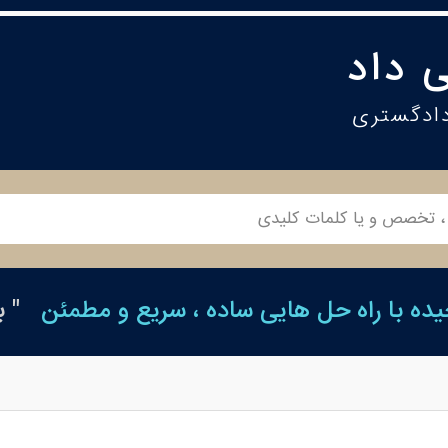
 داد
دادگستری
ه با راه حل هایی ساده ، سریع و مطمئن
" 