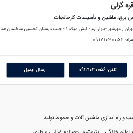
ره گزلی
س برق، ماشین و تأسیسات کارخانجات
,
هران
مهرشهر -بلوار ارم - نبش میلاد 1 - جنب دبستان تحسین ساختمان عمارت رویال پارس واحد 2
راه:
09121030056
تلفن: 09121030056
ارسال ایمیل
 لوازم خانگی – پتروشیمی-صنایع غذایی و فلزی