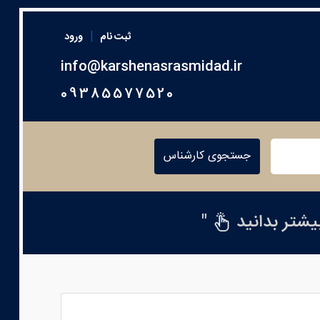
|
ثبت نام
ورود
info@karshenasrasmidad.ir
09385577520
جستجوی کارشناس
بیشتر بدانید
"