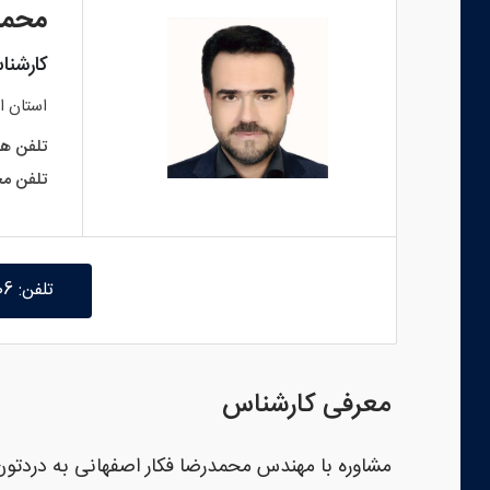
محمد
کارشنا
استان
ا
تلفن هم
تلفن مح
تلفن: 09131061306
معرفی کارشناس
مشاوره با مهندس محمدرضا فکار اصفهانی به دردتون