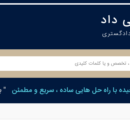
 داد
دادگستری
ه با راه حل هایی ساده ، سریع و مطمئن
" 