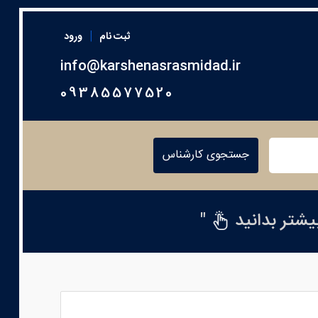
|
ثبت نام
ورود
info@karshenasrasmidad.ir
09385577520
جستجوی کارشناس
بیشتر بدانید
"