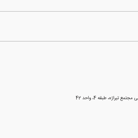
ع تیراژه، طبقه 4، واحد 42