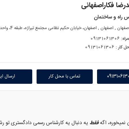
رضا فکاراصفهانی
س راه و ساختمان
,
,
صفهان
اصفهان
اصفهان، خیابان حکیم نظامی مجتمع تیراژه، طبقه 4، واحد 42
راه:
09131061306
ل کار :
09131061306
تماس با محل کار
ارسال ای
 نمیخوره، اگه
فقط
یه دنبال یه کارشناس رسمی دادگستری تو رش