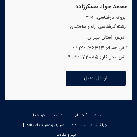
محمد جواد عسکرزاده
پروانه کارشناسی:
۷۲۰۴
رشته کارشناسی:
راه و ساختمان
آدرس:
استان
تهران
تلفن همراه:
09120136313
تلفن محل کار :
09123172085
ارسال ایمیل
خانه
ثبت نام
ورود اعضا
درباره ما
چرا کارشناس رسمی داد
شرایط و مقررات استفاده
اخبار و مقالات