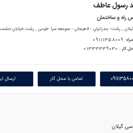
 رسول عاطف
س راه و ساختمان
,
,
یلان
رشت- بندرانزلی - لاهیجان - صومعه سرا -فومن
رشت.خیابان حشمت.جن
راه:
09111358009
ل کار :
01333339030
تماس با محل کار
ارسال ای