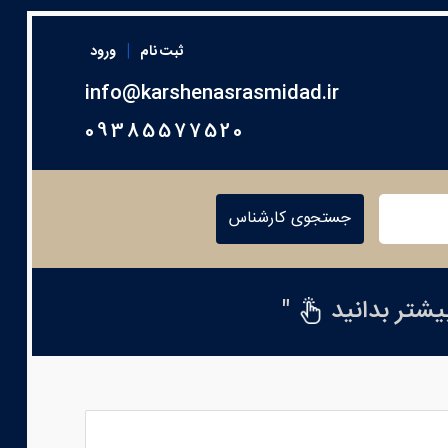
|
ثبت نام
ورود
info@karshenasrasmidad.ir
09385577520
جستجوی کارشناس
بیشتر بدانید
"