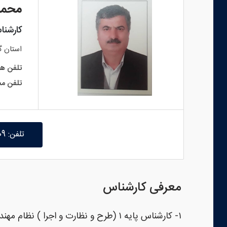
محمد
کارشنا
استان
گ
تلفن هم
تلفن مح
تلفن: 09111358009
معرفی کارشناس
۱- کارشناس پایه ۱ (طرح و نظارت و اجرا ) نظام مهندسی گیلان