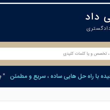
 داد
دادگستری
ه با راه حل هایی ساده ، سریع و مطمئن
" 