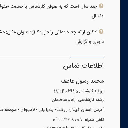
چند سال است که به عنوان کارشناس با صنعت حقوقی
10سال
امکان ارائه چه خدماتی را دارید؟ (به عنوان مثال: م
داوری و گزارش
اطلاعات تماس
محمد رسول عاطف
پروانه کارشناسی:
1812410699
رشته کارشناسی:
راه و ساختمان
آدرس:
استان
گیلان
,
رشت- بندرانزلی - لاهیجان - صومعه سر
تلفن همراه:
09111358009