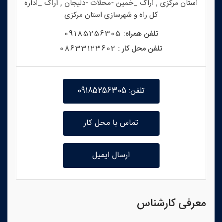
,
,
استان
مرکزی
اراک _خمین -محلات -دلیجان
اراک _اداره
کل راه و شهرسازی استان مرکزی
تلفن همراه:
09185256305
تلفن محل کار :
08633123602
تلفن: 09185256305
تماس با محل کار
ارسال ایمیل
معرفی کارشناس