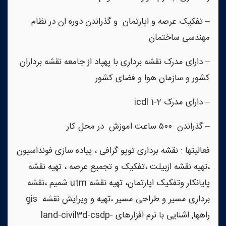
– تفکیک عرصه و اپارتمان و گذراندن دوره ان در نظام
مهندسی ساختمان
– دارای مدرک نقشه برداری با پهپاد از جامعه نقشه برداران
کشور و سازمان هوا و فضای کشور
– دارای مدرک icdl 1-2
– گذراندن ۵۰۰ ساعت اموزش در محل کار
فعالیتها : نقشه برداری توپو گرافی ، پیاده سازی فونداسیون
،تهیه نقشه ازبیلت ،تفکیک و تجمیع عرصه ، تهیه نقشه
پایانکار وتفکیک اپارتمان، تهیه نقشه utm شمیم ،نقشه
برداری مسیر و طراحی مسیر ،تهیه و ویرایش نقشه gis
راهها, اشنایی با نرم افزارهای land-civil3d-csdp-