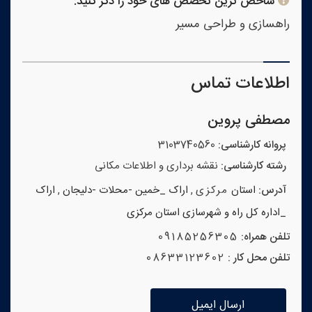
شاخص ترین تخصص های خود را ذکر کنید:
راهسازی و طراحی مسیر
اطلاعات تماس
مصطفی پروین
پروانه کارشناسی:
3103740560
رشته کارشناسی:
نقشه برداری و اطلاعات مکانی
آدرس:
استان
مرکزی
,
اراک _خمین -محلات -دلیجان
,
اراک
_اداره کل راه و شهرسازی استان مرکزی
تلفن همراه:
09185256305
تلفن محل کار :
08633123602
ارسال ایمیل