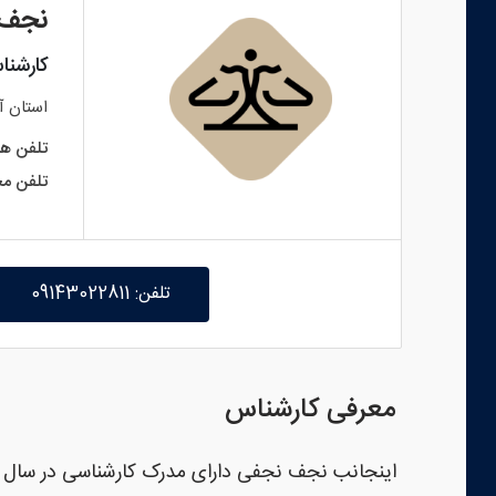
نجف 
کارشنا
استان
آ
تلفن هم
تلفن مح
تلفن: 09143022811
معرفی کارشناس
اینجانب نجف نجفی دارای مدرک کارشناسی در سال ۱۳۶۶ دانشکده افسری شهربانی سابق (دانشگاه علوم انتظامی فعلی) می‌باشم.