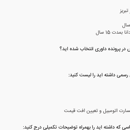
بریز
سال
دت 15 سال
س در پرونده داوری انتخاب شده اید؟
 رسمی داشته اید را لیست کنید:
سارت اتومبیل و تعیین افت قیمت
 که داشته اید را بهمراه توضیحات تکمیلی درج کنید: