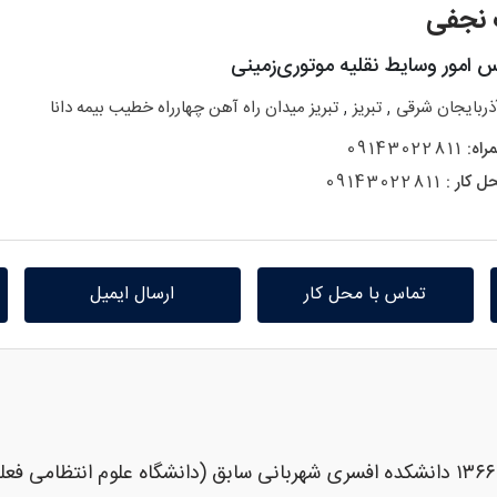
نجفی
س امور وسایط نقلیه موتوری‌زمینی
,
,
ذربایجان شرقی
تبریز
تبریز میدان راه آهن چهارراه خطیب بیمه دانا
راه:
09143022811
ل کار :
09143022811
تماس با محل کار
ارسال ایمیل