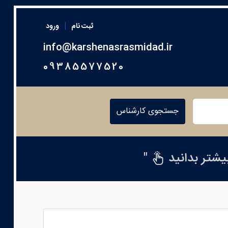
|
ثبت نام
ورود
info@karshenasrasmidad.ir
09385577520
جستجوی کارشناس
بیشتر بدانید
"