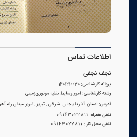
اطلاعات تماس
نجف نجفی
پروانه کارشناسی:
1401210030
رشته کارشناسی:
امور وسایط نقلیه موتوری‌زمینی
آدرس:
استان
آذربایجان شرقی
,
تبریز
,
تبریز میدان راه آه
تلفن همراه:
09143022811
تلفن محل کار :
09143022811