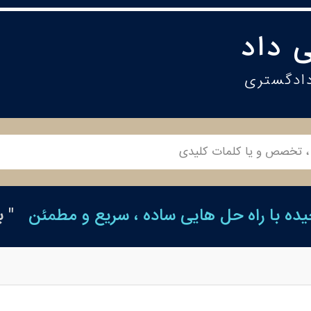
 داد
دادگستری
ه با راه حل هایی ساده ، سریع و مطمئن
" 